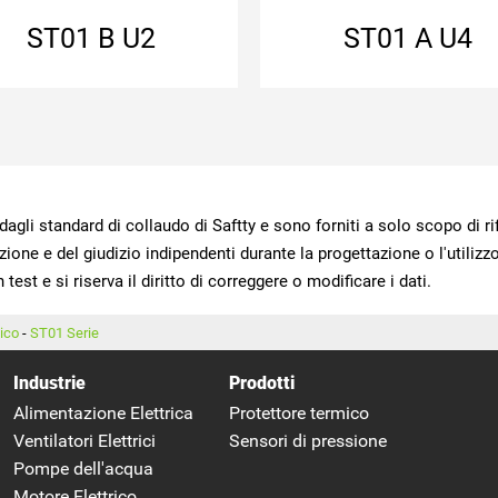
epossidica blu
ST01 B U2
ST01 A U4
test e si riserva il diritto di correggere o modificare i dati.
mico
-
ST01 Serie
Industrie
Prodotti
Alimentazione Elettrica
Protettore termico
Ventilatori Elettrici
Sensori di pressione
Pompe dell'acqua
Motore Elettrico