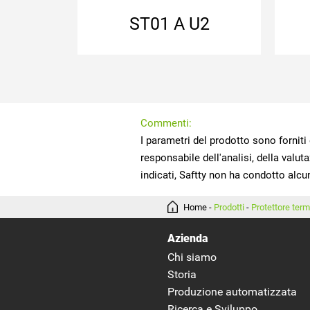
U1
ST01 A U2
Commenti:
indicati, Saftty non ha condotto alcun 
Home
-
Prodotti
-
Protettore ter
Azienda
Chi siamo
Storia
Produzione automatizzata
Ricerca e Sviluppo