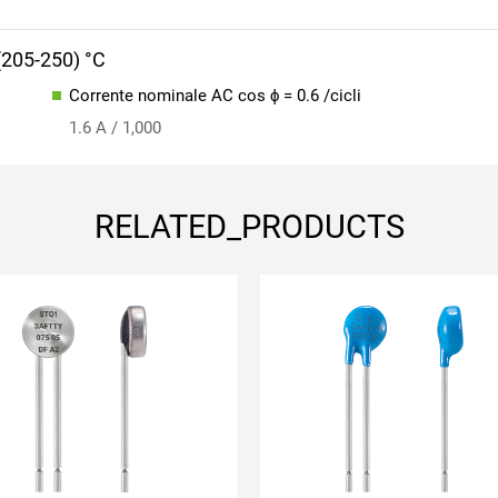
 (205-250) °C
Corrente nominale AC cos ϕ = 0.6 /cicli
1.6 A / 1,000
RELATED_PRODUCTS
contatto di apertura
ontatto di chiusura
ripristino automatico
ipristino automatico
con filo di piombo
on filo conduttore
enza isolamento