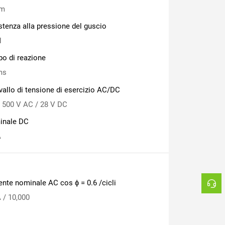
m
stenza alla pressione del guscio
N
o di reazione
ms
rvallo di tensione di esercizio AC/DC
 500 V AC / 28 V DC
inale DC
A
ente nominale AC cos ϕ = 0.6 /cicli
A / 10,000