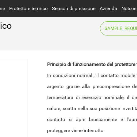
rie
Protettore termico
Sensori di pressione
Azienda
Notizie
ico
SAMPLE_REQU
Industria news
Ricarica dell'auto
Trasformatore
Fotovoltaica
Semiconduttore
Principio di funzionamento del protettore
Visualizza tutti i settori
Intelligente
proteggere viene interrotto.