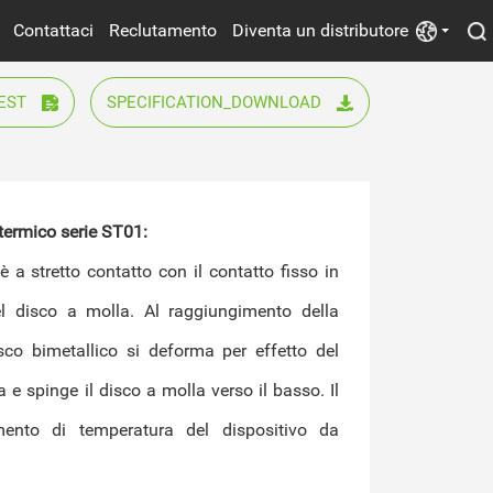
Contattaci
Reclutamento
Diventa un distributore
EST
SPECIFICATION_DOWNLOAD
Alimentazione Elettrica
Ventilatori Elettrici
 termico serie ST01: