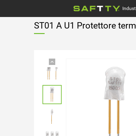
Indust
ST01 A U1 Protettore term
Motore Elettrico
Azienda news
Pompe dell'acqua
Attrezzature Mediche