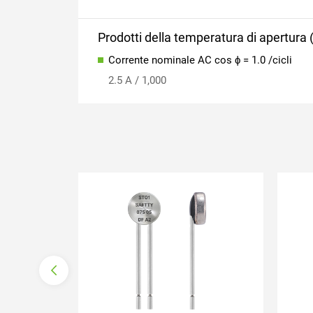
Prodotti della temperatura di apertura
Corrente nominale AC cos ϕ = 1.0 /cicli
2.5 A / 1,000
a
contatto di apertura
c
co
ripristino automatico
r
con filo conduttore
c
-Nomex
senza isolamento
s