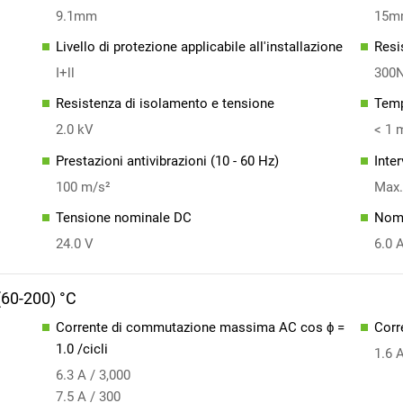
9.1mm
15m
Livello di protezione applicabile all'installazione
Resi
I+ll
300
Resistenza di isolamento e tensione
Temp
2.0 kV
< 1 
Prestazioni antivibrazioni (10 - 60 Hz)
Inte
100 m/s²
Max.
Tensione nominale DC
Nom
24.0 V
6.0 
(60-200) °C
Corr
1.0 /cicli
1.6 
6.3 A / 3,000
7.5 A / 300