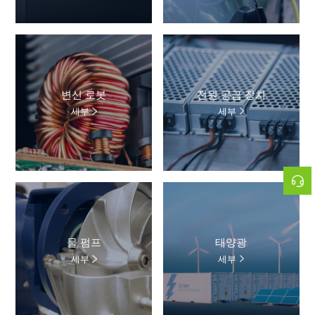
변신 로봇
전원 공급 장치
세부
세부
물 펌프
태양광
세부
세부