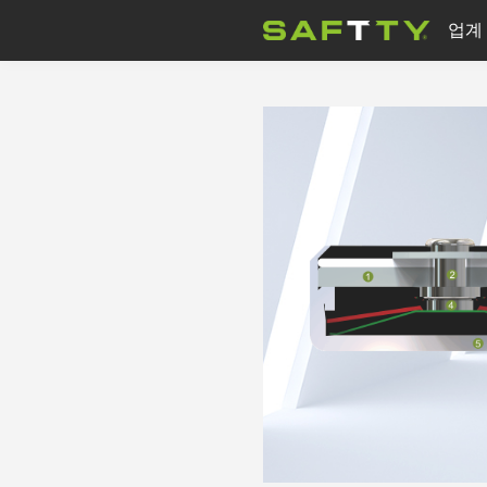
업계
모터
회사 뉴스
물 펌프
의료 장비