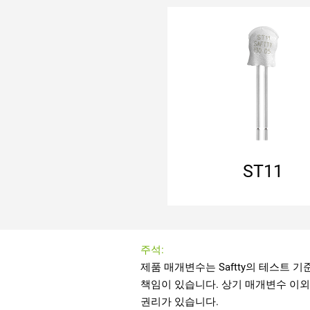
정상 폐쇄형
자동 재설정
리드선 포함
마일라-노멕스 절연
ST11
주석:
권리가 있습니다.