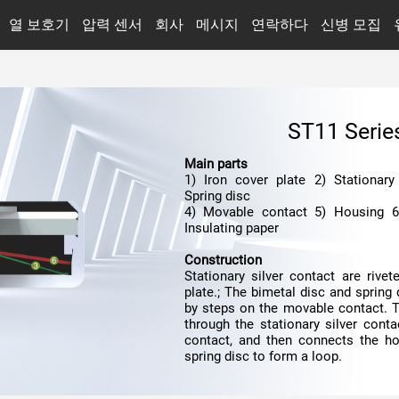
열 보호기
압력 센서
회사
메시지
연락하다
신병 모집
업계 뉴스
자동차 충전
변신 로봇
ST11 Serie
광전지
반도체 장비
Main parts
스마트 가전
모든 업종 보기
Spring disc
Insulating paper
Construction
spring disc to form a loop.