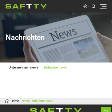
Nachrichten
Unternehmen news
Industrie news
news
news
Home
-
News
-
Industrie news