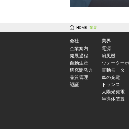
HOME
-
業界
会社
業界
企業案内
電源
発展過程
扇風機
自動生産
ウォーター
研究開発力
電動モータ
品質管理
車の充電
認証
トランス
太陽光発電
半導体装置