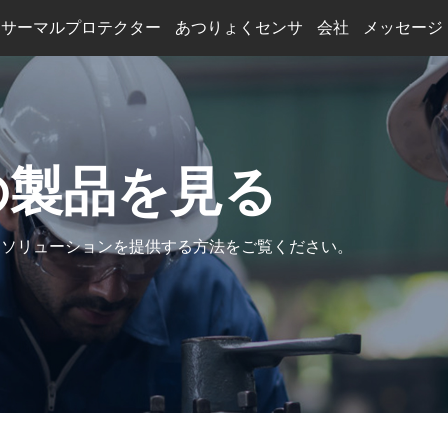
サーマルプロテクター
あつりょくセンサ
会社
メッセージ
業界ニュース
車の充電
トランス
太陽光発電
半導体装置
の製品を見る
スマート家電
すべての業界を見る
界にソリューションを提供する方法をご覧ください。