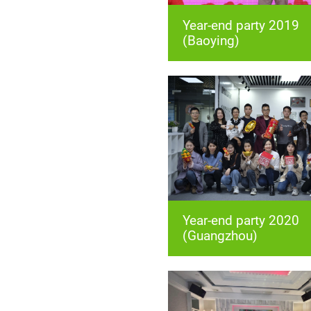
(Baoying)
(Guangzhou)