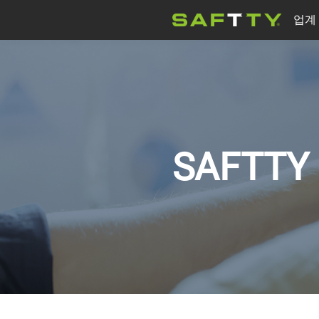
업계
모터
회사 뉴스
물 펌프
의료 장비
SAFTT