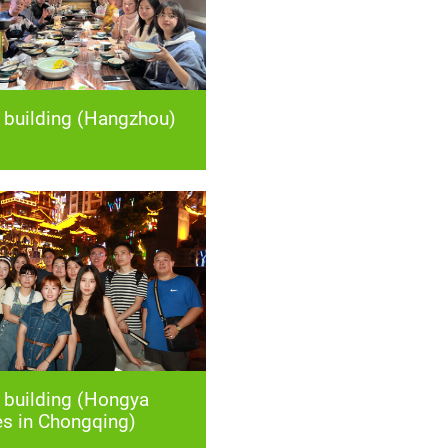
building (Hangzhou)
s in Chongqing)