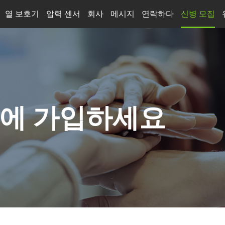
열 보호기
압력 센서
회사
메시지
연락하다
신병 모집
업계 뉴스
자동차 충전
변신 로봇
광전지
반도체 장비
스마트 가전
모든 업종 보기
Y 에 가입하세요