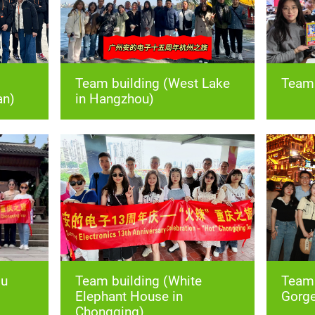
Team 
an)
in Hangzhou)
Gorge
Chongqing)