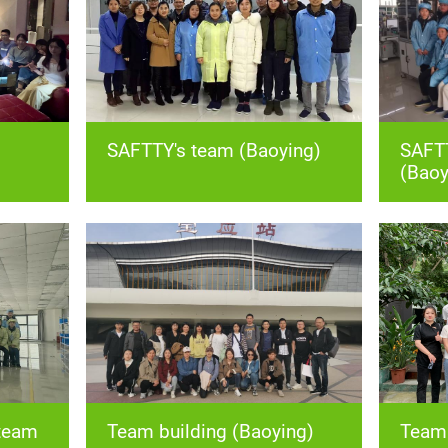
SAFTTY's team (Baoying)
(Baoy
Team building (Baoying)
Team 