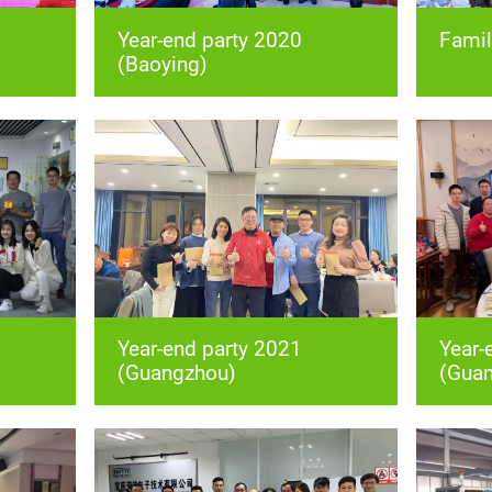
Famil
(Baoying)
(Guangzhou)
(Gua