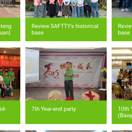
yuan)
base
base
7th Year-end party
(Baoy