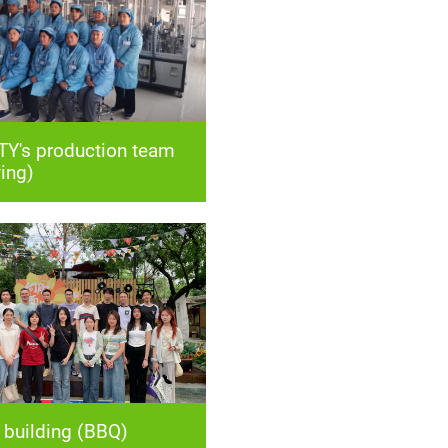
ing)
building (BBQ)