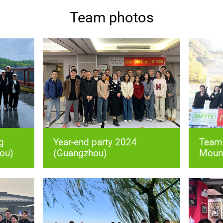
Team photos
ou)
(Guangzhou)
Mount