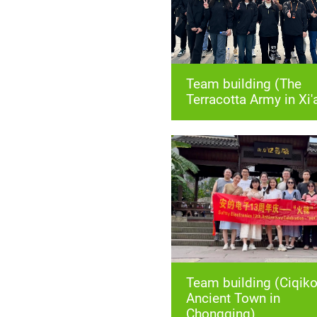
Terracotta Army in Xi'
Chongqing)