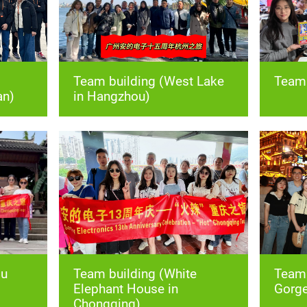
Team 
an)
in Hangzhou)
Gorge
Chongqing)