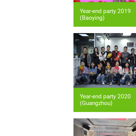
(Baoying)
(Guangzhou)