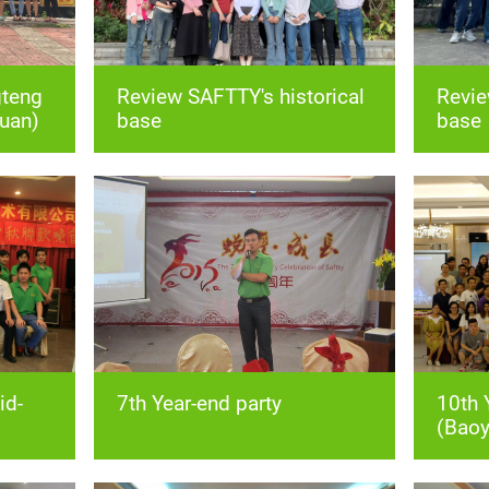
yuan)
base
base
7th Year-end party
(Baoy