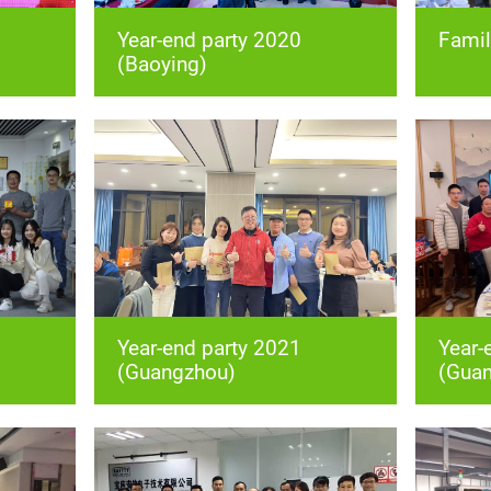
Famil
(Baoying)
(Guangzhou)
(Gua