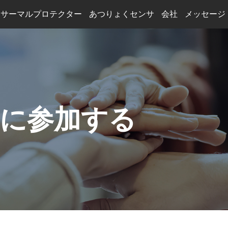
サーマルプロテクター
あつりょくセンサ
会社
メッセージ
業界ニュース
車の充電
トランス
太陽光発電
半導体装置
スマート家電
すべての業界を見る
Y に参加する