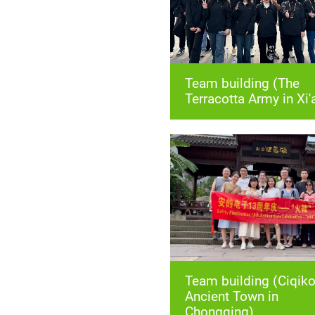
Terracotta Army in Xi'
Chongqing)