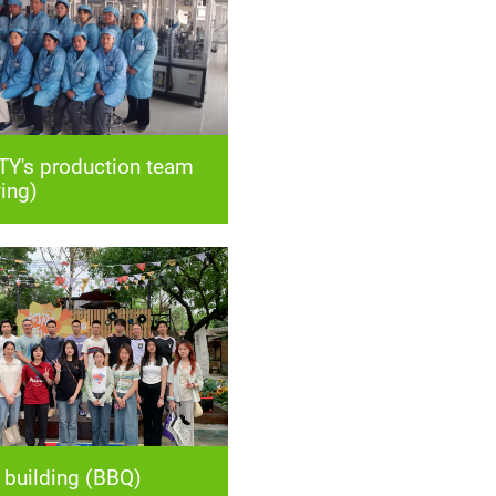
ing)
building (BBQ)