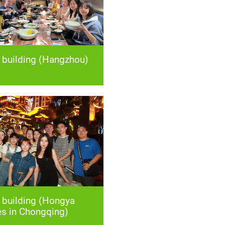
building (Hangzhou)
s in Chongqing)