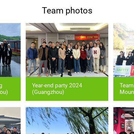
Team photos
ou)
(Guangzhou)
Mount