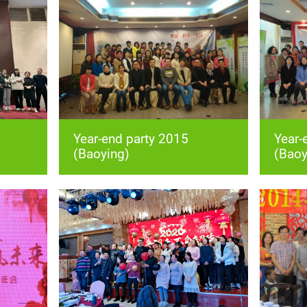
(Baoying)
(Baoy