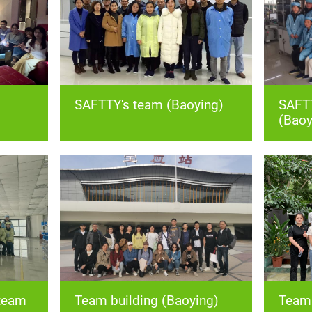
SAFTTY's team (Baoying)
(Baoy
Team building (Baoying)
Team 