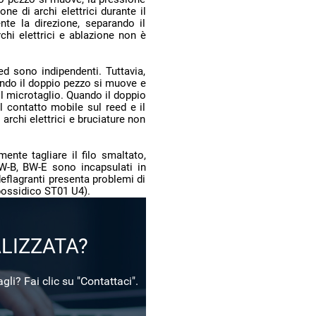
possidico ST01 U4).
LIZZATA?
agli? Fai clic su "Contattaci".