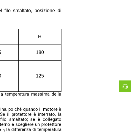
H
5
180
0
125