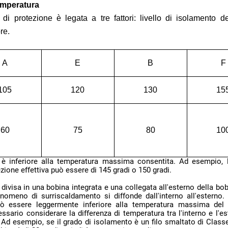
temperatura
re.
A
E
B
F
105
120
130
15
60
75
80
10
ezione effettiva può essere di 145 gradi o 150 gradi.