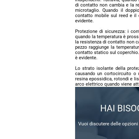
evidente.
è evidente.
arco elettrico quando viene at
HAI BIS
Vuoi discutere delle opzioni d