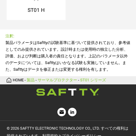
ST01 H
注釈:
た、Safttyはデータを修正または変更する権利を有します。
HOME
-
製品
-
サーマルプロテクター
-
ST01 シリーズ
留保されています。利用規約とプライバシーポリシー