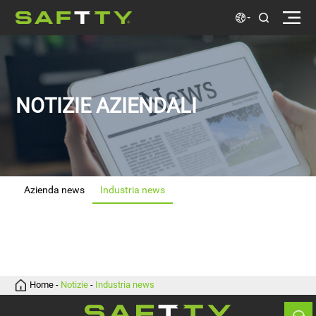
NOTIZIE AZIENDALI
Azienda news
Industria news
Azienda news
news
Home
-
Notizie
-
Industria news