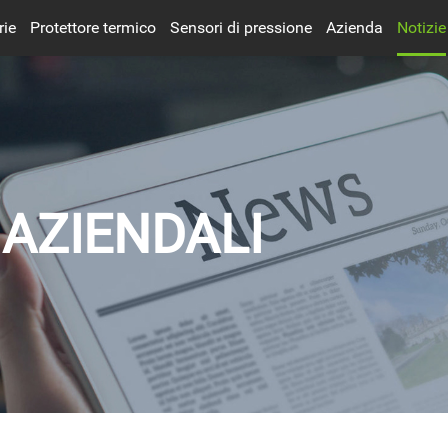
rie
Protettore termico
Sensori di pressione
Azienda
Notizie
Industria news
Ricarica dell'auto
Trasformatore
Fotovoltaica
Semiconduttore
Visualizza tutti i settori
 AZIENDALI
Intelligente