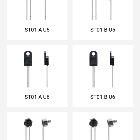
ST01 A U5
ST01 B U5
ST01 A U6
ST01 B U6