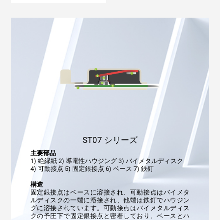
ST07 シリーズ
主要部品
1) 絶縁紙 2) 導電性ハウジング 3) バイメタルディスク
4) 可動接点 5) 固定銀接点 6) ベース 7) 鉄釘
構造