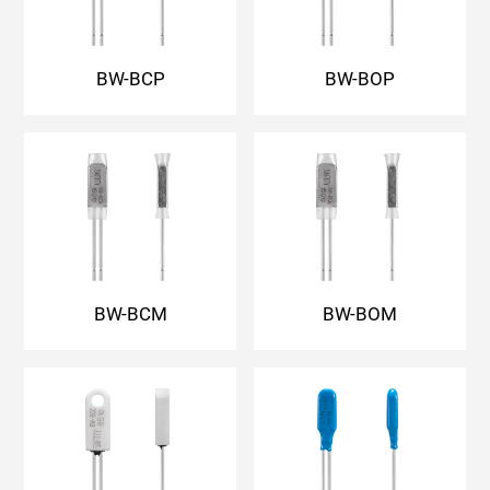
BW-BCP
BW-BOP
BW-BCM
BW-BOM