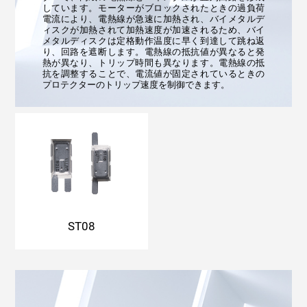
プロテクターのトリップ速度を制御できます。
ST08