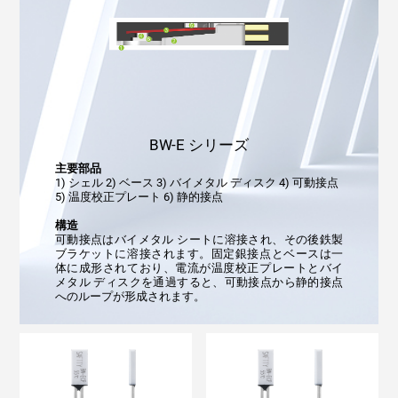
BW-E シリーズ
主要部品
1) シェル 2) ベース 3) バイメタル ディスク 4) 可動接点
5) 温度校正プレート 6) 静的接点
構造
へのループが形成されます。