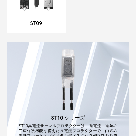
ST09
ST10 シリーズ