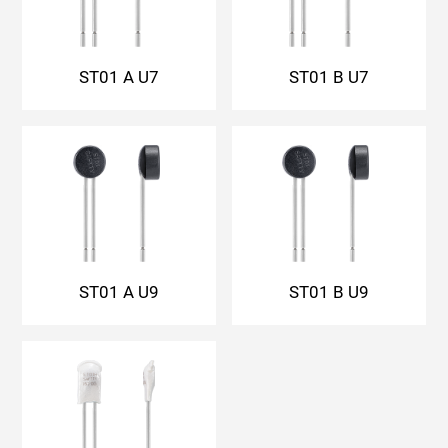
ST01 A U7
ST01 B U7
ST01 A U9
ST01 B U9